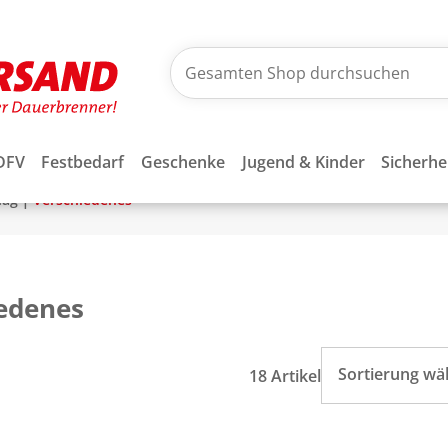
DFV
Festbedarf
Geschenke
Jugend & Kinder
Sicherhe
|
lag
Verschiedenes
edenes
Sortierung wä
18 Artikel