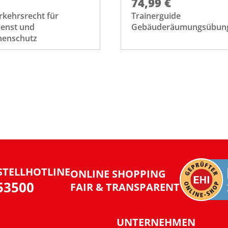
74,99 €
rkehrsrecht für
Trainerguide
ienst und
Gebäuderäumungsübun
henschutz
STELLHOTLINE
ONLINE SHOPPING
953500
FAIR & TRANSPARENT
UNTERNEHMEN