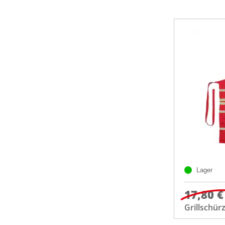
Lager
17,80 €
Grillschür