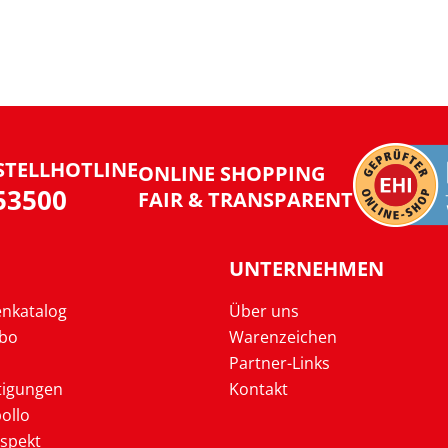
STELLHOTLINE
ONLINE SHOPPING
953500
FAIR & TRANSPARENT
UNTERNEHMEN
enkatalog
Über uns
Abo
Warenzeichen
Partner-Links
tigungen
Kontakt
ollo
ospekt