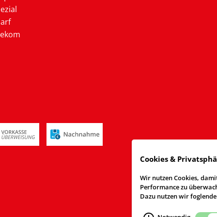
ezial
arf
lekom
Cookies & Privatsph
Wir nutzen Cookies, damit
Performance zu überwache
Dazu nutzen wir foglende