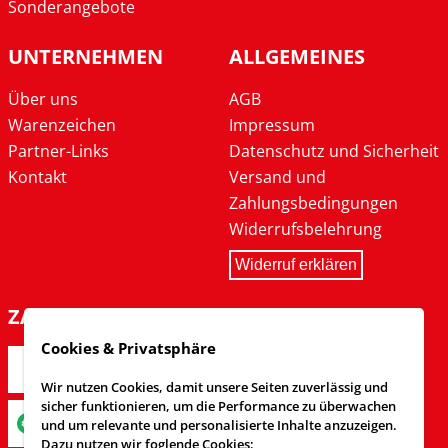
Sonderangebote
UNTERNEHMEN
ALLGEMEINES
Über uns
AGB
Warenzeichen
Impressum
Partner-Links
Datenschutz und Sicherheit
Kontakt
Versand und
Zahlungsbedingungen
Widerrufsbelehrung
Widerruf erklären
ZAHLARTEN
Cookies & Privatsphäre
Wir nutzen Cookies, damit unsere Seiten zuverlässig und
sicher funktionieren, um die Performance zu überwachen
und um relevante und personalisierte Inhalte anzuzeigen.
Dazu nutzen wir foglende Cookies: