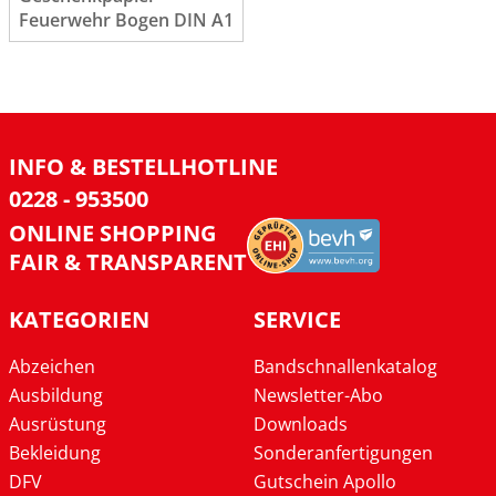
Feuerwehr Bogen DIN A1
INFO & BESTELLHOTLINE
0228 - 953500
ONLINE SHOPPING
FAIR & TRANSPARENT
KATEGORIEN
SERVICE
Abzeichen
Bandschnallenkatalog
Ausbildung
Newsletter-Abo
Ausrüstung
Downloads
Bekleidung
Sonderanfertigungen
DFV
Gutschein Apollo