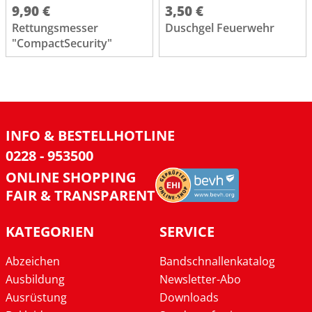
9,90 €
3,50 €
Rettungsmesser
Duschgel Feuerwehr
"CompactSecurity"
INFO & BESTELLHOTLINE
0228 - 953500
ONLINE SHOPPING
FAIR & TRANSPARENT
KATEGORIEN
SERVICE
Abzeichen
Bandschnallenkatalog
Ausbildung
Newsletter-Abo
Ausrüstung
Downloads