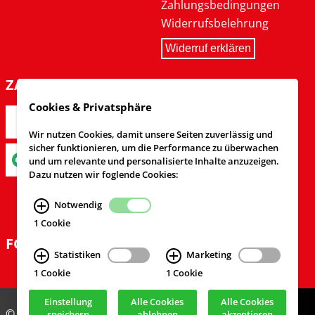
Zahlungsbedingungen
Widerrufsbelehrung
Widerruf erklären
ZAHLARTEN
Cookies & Privatsphäre
Wir nutzen Cookies, damit unsere Seiten zuverlässig und
sicher funktionieren, um die Performance zu überwachen
und um relevante und personalisierte Inhalte anzuzeigen.
Dazu nutzen wir foglende Cookies:
Notwendig
1 Cookie
FOLGEN SIE UNS
Statistiken
Marketing
1 Cookie
1 Cookie
Einstellung
Alle Cookies
Alle Cookies
© Feuerwehrversand 2024
speichern
ablehnen
akzeptieren