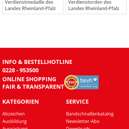
Verdienstmedaille des
Verdienstorden des
Landes Rheinland-Pfalz
Landes Rheinland-Pfalz
INFO & BESTELLHOTLINE
0228 - 953500
ONLINE SHOPPING
FAIR & TRANSPARENT
KATEGORIEN
SERVICE
Abzeichen
Bandschnallenkatalog
Ausbildung
Newsletter-Abo
Ausrüstung
Downloads