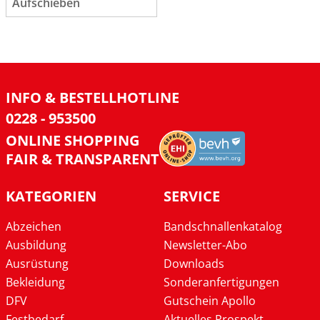
Aufschieben
INFO & BESTELLHOTLINE
0228 - 953500
ONLINE SHOPPING
FAIR & TRANSPARENT
KATEGORIEN
SERVICE
Abzeichen
Bandschnallenkatalog
Ausbildung
Newsletter-Abo
Ausrüstung
Downloads
Bekleidung
Sonderanfertigungen
DFV
Gutschein Apollo
Festbedarf
Aktuelles Prospekt