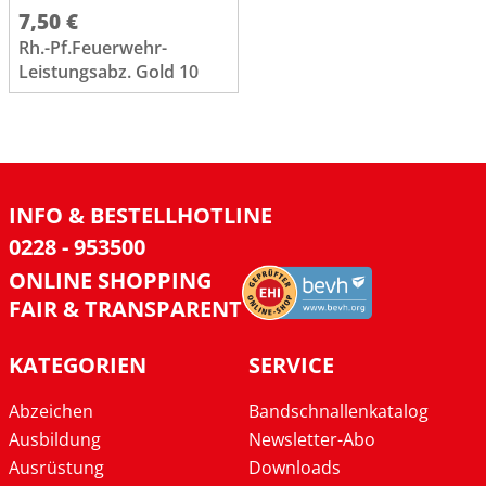
7,50 €
Rh.-Pf.Feuerwehr-
Leistungsabz. Gold 10
INFO & BESTELLHOTLINE
0228 - 953500
ONLINE SHOPPING
FAIR & TRANSPARENT
KATEGORIEN
SERVICE
Abzeichen
Bandschnallenkatalog
Ausbildung
Newsletter-Abo
Ausrüstung
Downloads