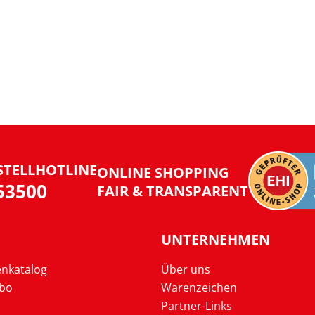
STELLHOTLINE
ONLINE SHOPPING
953500
FAIR & TRANSPARENT
UNTERNEHMEN
enkatalog
Über uns
Abo
Warenzeichen
Partner-Links