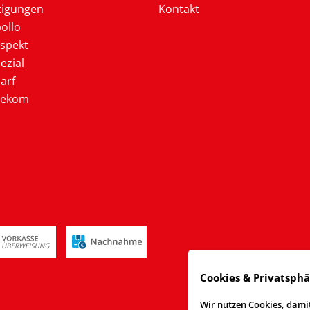
tigungen
Kontakt
ollo
ospekt
ezial
arf
lekom
Cookies & Privatsph
Wir nutzen Cookies, damit