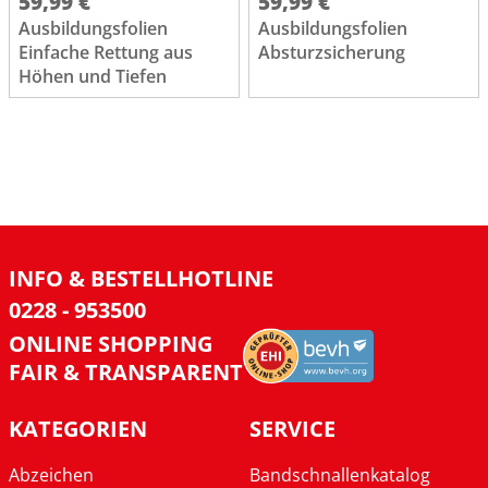
59,99 €
59,99 €
Ausbildungsfolien
Ausbildungsfolien
Einfache Rettung aus
Absturzsicherung
Höhen und Tiefen
INFO & BESTELLHOTLINE
0228 - 953500
ONLINE SHOPPING
FAIR & TRANSPARENT
KATEGORIEN
SERVICE
Abzeichen
Bandschnallenkatalog