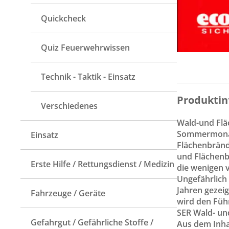
Quickcheck
Quiz Feuerwehrwissen
Technik - Taktik - Einsatz
Produktin
Verschiedenes
Wald-und Fläc
Sommermonate
Einsatz
Flächenbrände
und Flächenb
Erste Hilfe / Rettungsdienst / Medizin
die wenigen 
Ungefährlich 
Jahren gezeig
Fahrzeuge / Geräte
wird den Führ
SER Wald- un
Gefahrgut / Gefährliche Stoffe /
Aus dem Inha