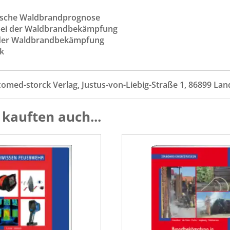
n
tische Waldbrandprognose
 bei der Waldbrandbekämpfung
 der Waldbrandbekämpfung
ik
comed-storck Verlag, Justus-von-Liebig-Straße 1, 86899 La
kauften auch...