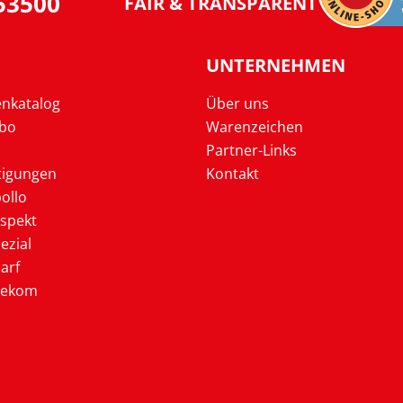
953500
FAIR & TRANSPARENT
UNTERNEHMEN
enkatalog
Über uns
Abo
Warenzeichen
Partner-Links
tigungen
Kontakt
ollo
ospekt
ezial
arf
lekom