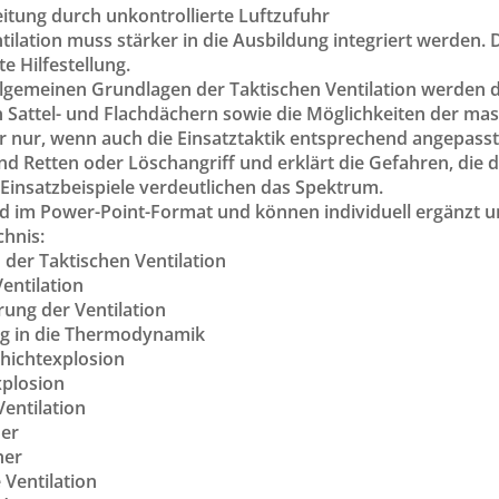
itung durch unkontrollierte Luftzufuhr
tilation muss stärker in die Ausbildung integriert werden. 
te Hilfestellung.
lgemeinen Grundlagen der Taktischen Ventilation werden d
n Sattel- und Flachdächern sowie die Möglichkeiten der mas
 nur, wenn auch die Einsatztaktik entsprechend angepasst w
d Retten oder Löschangriff und erklärt die Gefahren, die 
Einsatzbeispiele verdeutlichen das Spektrum.
ind im Power-Point-Format und können individuell ergänzt u
chnis:
der Taktischen Ventilation
Ventilation
ung der Ventilation
ng in die Thermodynamik
chichtexplosion
xplosion
Ventilation
her
her
 Ventilation