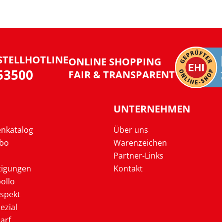
STELLHOTLINE
ONLINE SHOPPING
953500
FAIR & TRANSPARENT
UNTERNEHMEN
enkatalog
Über uns
Abo
Warenzeichen
Partner-Links
tigungen
Kontakt
ollo
ospekt
ezial
arf