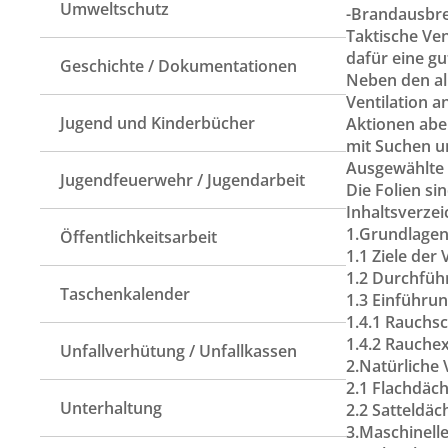
Umweltschutz
-Brandausbre
Taktische Ven
dafür eine gu
Geschichte / Dokumentationen
Neben den al
Ventilation a
Jugend und Kinderbücher
Aktionen aber
mit Suchen un
Ausgewählte 
Jugendfeuerwehr / Jugendarbeit
Die Folien s
Inhaltsverzei
1.Grundlagen 
Öffentlichkeitsarbeit
1.1 Ziele der 
1.2 Durchführ
Taschenkalender
1.3 Einführu
1.4.1 Rauchs
1.4.2 Rauche
Unfallverhütung / Unfallkassen
2.Natürliche 
2.1 Flachdäc
Unterhaltung
2.2 Satteldäc
3.Maschinelle