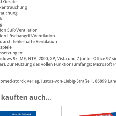
nd Geräte
ckentrauchung
rauchung
ik
ng
ion SuR/Ventilation
ion Löschangriff/Ventilation
durch fehlerhafte Ventilation
ispiele
ssetzungen:
dows 9x, ME, NTA, 2000, XP, Vista und 7 (unter Office 97 si
uer). Zur Nutzung des vollen Funktionsumfangs: Microsoft 
comed-storck Verlag, Justus-von-Liebig-Straße 1, 86899 La
kauften auch...