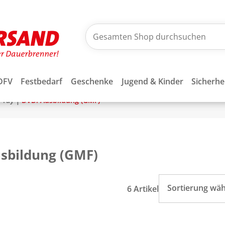
DFV
Festbedarf
Geschenke
Jugend & Kinder
Sicherhe
|
u-ray
DVD: Ausbildung (GMF)
sbildung (GMF)
Sortierung wä
6 Artikel