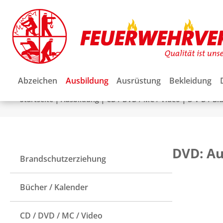
Abzeichen
Ausbildung
Ausrüstung
Bekleidung
|
|
|
Startseite
Ausbildung
CD / DVD / MC / Video
D V D / Bl
DVD: Au
Brandschutzerziehung
Bücher / Kalender
CD / DVD / MC / Video