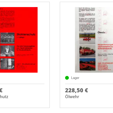
Lager
€
228,50 €
chutz
Ölwehr