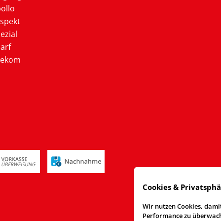
ollo
ospekt
ezial
arf
lekom
Cookies & Privatsph
Wir nutzen Cookies, damit
Performance zu überwache