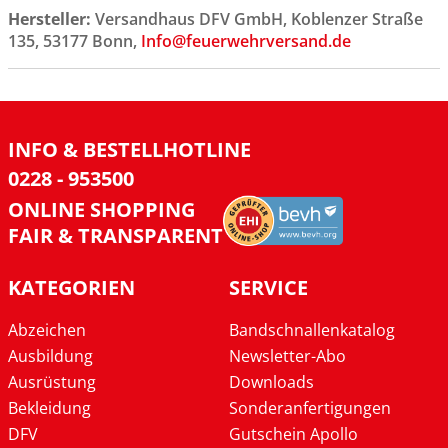
Hersteller:
Versandhaus DFV GmbH, Koblenzer Straße
135, 53177 Bonn,
Info@feuerwehrversand.de
INFO & BESTELLHOTLINE
0228 - 953500
ONLINE SHOPPING
FAIR & TRANSPARENT
KATEGORIEN
SERVICE
Abzeichen
Bandschnallenkatalog
Ausbildung
Newsletter-Abo
Ausrüstung
Downloads
Bekleidung
Sonderanfertigungen
DFV
Gutschein Apollo