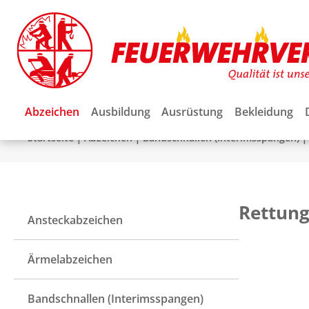
Abzeichen
Ausbildung
Ausrüstung
Bekleidung
|
|
|
Startseite
Abzeichen
Bandschnallen (Interimsspangen)
Rettung
Ansteckabzeichen
Ärmelabzeichen
Bandschnallen (Interimsspangen)