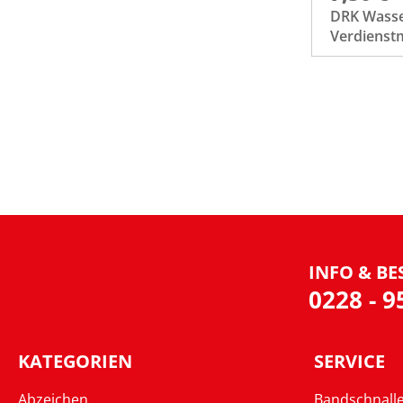
DRK Wass
Verdienstm
INFO & BE
0228 - 
KATEGORIEN
SERVICE
Abzeichen
Bandschnall