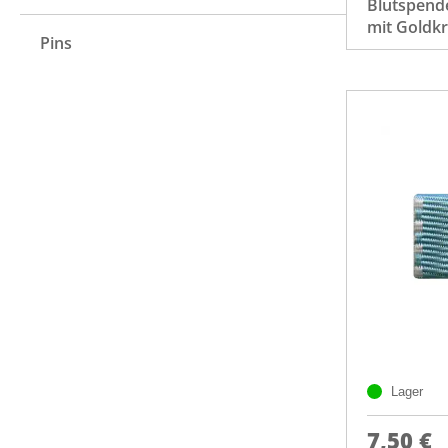
Blutspend
mit Goldk
Pins
Lager
7,50 €