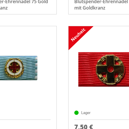
er-Ehrennadel 75 Gold
Blutspender-Ehrennadel
ranz
mit Goldkranz
Lager
7,50 €