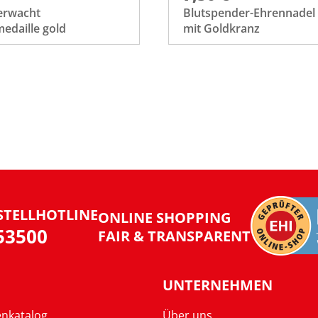
erwacht
Blutspender-Ehrennadel
edaille gold
mit Goldkranz
STELLHOTLINE
ONLINE SHOPPING
953500
FAIR & TRANSPARENT
UNTERNEHMEN
enkatalog
Über uns