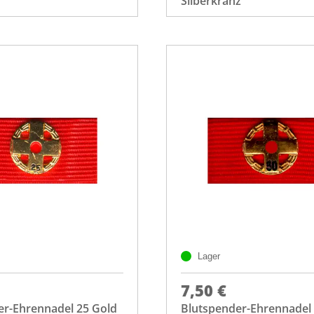
Silberkranz
Lager
7,50 €
er-Ehrennadel 25 Gold
Blutspender-Ehrennadel