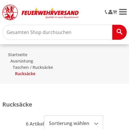
M
Startseite
Ausrüstung
Taschen / Rucksäcke
Rucksäcke
Rucksäcke
Sortierung wählen
6 Artikel