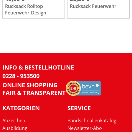
Rucksack Rolltop
Rucksack Feuerwehr
Feuerwehr-Design
INFO & BESTELLHOTLINE
0228 - 953500
ONLINE SHOPPING
FAIR & TRANSPARENT
KATEGORIEN
SERVICE
Abzeichen
Bandschnallenkatalog
Ausbildung
Newsletter-Abo