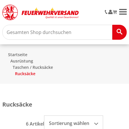
M
Startseite
Ausrüstung
Taschen / Rucksäcke
Rucksäcke
Rucksäcke
Sortierung wählen
6 Artikel