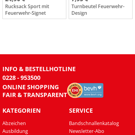
Rucksack Sport mit
Turnbeutel Feuerwehr-
Feuerwehr-Signet
Design
INFO & BESTELLHOTLINE
0228 - 953500
ONLINE SHOPPING
FAIR & TRANSPARENT
KATEGORIEN
SERVICE
Abzeichen
Bandschnallenkatalog
Ausbildung
Newsletter-Abo