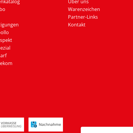
enkatalog
Über uns
Abo
Warenzeichen
Partner-Links
tigungen
Kontakt
ollo
ospekt
ezial
arf
lekom