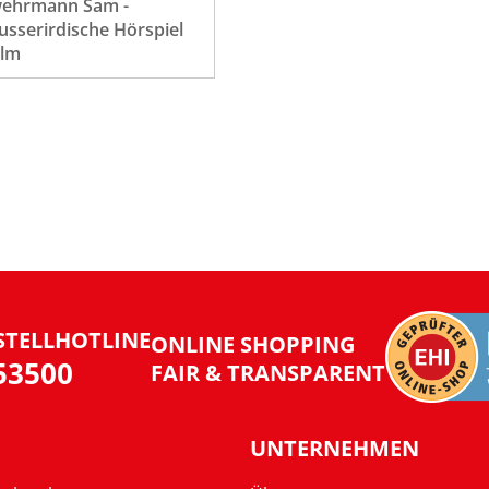
wehrmann Sam -
sserirdische Hörspiel
ilm
STELLHOTLINE
ONLINE SHOPPING
953500
FAIR & TRANSPARENT
UNTERNEHMEN