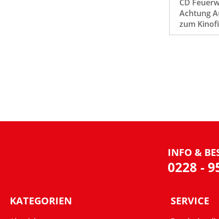
CD Feuer
Achtung Au
zum Kinof
INFO & BE
0228 - 
KATEGORIEN
SERVICE