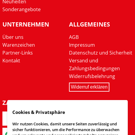
Neuheiten
Sonderangebote
UNTERNEHMEN
ALLGEMEINES
Über uns
AGB
Warenzeichen
Impressum
Partner-Links
Datenschutz und Sicherheit
Kontakt
Versand und
Zahlungsbedingungen
Widerrufsbelehrung
Widerruf erklären
ZAHLARTEN
Cookies & Privatsphäre
Wir nutzen Cookies, damit unsere Seiten zuverlässig und
sicher funktionieren, um die Performance zu überwachen