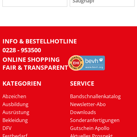
Saugnapf
INFO & BESTELLHOTLINE
0228 - 953500
ONLINE SHOPPING
FAIR & TRANSPARENT
KATEGORIEN
SERVICE
Abzeichen
Bandschnallenkatalog
Ausbildung
Newsletter-Abo
Ausrüstung
Downloads
Bekleidung
Sonderanfertigungen
DFV
Gutschein Apollo
Festbedarf
Aktuelles Prospekt