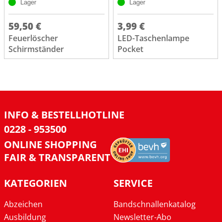
Lager
Lager
59,50 €
3,99 €
Feuerlöscher
LED-Taschenlampe
Schirmständer
Pocket
INFO & BESTELLHOTLINE
0228 - 953500
ONLINE SHOPPING
FAIR & TRANSPARENT
KATEGORIEN
SERVICE
Abzeichen
Bandschnallenkatalog
Ausbildung
Newsletter-Abo