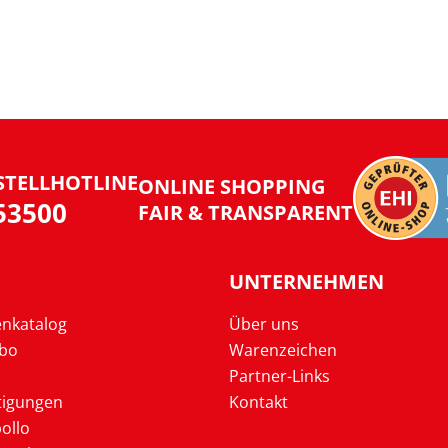
STELLHOTLINE
ONLINE SHOPPING
953500
FAIR & TRANSPARENT
UNTERNEHMEN
enkatalog
Über uns
Abo
Warenzeichen
Partner-Links
tigungen
Kontakt
ollo