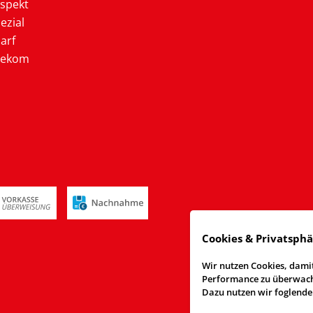
ospekt
ezial
arf
lekom
Cookies & Privatsph
Wir nutzen Cookies, damit
Performance zu überwache
Dazu nutzen wir foglende