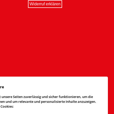
Widerruf erklären
äre
 unsere Seiten zuverlässig und sicher funktionieren, um die
n und um relevante und personalisierte Inhalte anzuzeigen.
 Cookies: