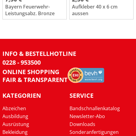
Bayern Feuerwehr-
Aufkleber 40 x 6 cm
Leistungsabz. Bronze
aussen
INFO & BESTELLHOTLINE
0228 - 953500
ONLINE SHOPPING
FAIR & TRANSPARENT
KATEGORIEN
SERVICE
Abzeichen
Bandschnallenkatalog
Ausbildung
Newsletter-Abo
Ausrüstung
Downloads
Bekleidung
Sonderanfertigungen