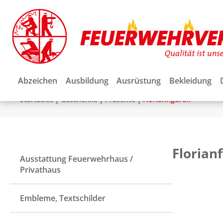
Abzeichen
Ausbildung
Ausrüstung
Bekleidung
|
|
|
Startseite
Geschenke
Präsente
Florianfiguren
Florian
Ausstattung Feuerwehrhaus /
Privathaus
Embleme, Textschilder