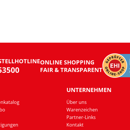
STELLHOTLINE
ONLINE SHOPPING
953500
FAIR & TRANSPARENT
UNTERNEHMEN
enkatalog
Über uns
Abo
Warenzeichen
Partner-Links
tigungen
Kontakt