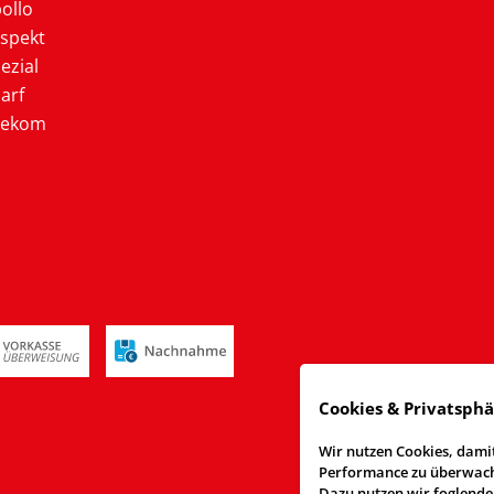
ollo
ospekt
ezial
arf
lekom
Cookies & Privatsph
Wir nutzen Cookies, damit
Performance zu überwache
Dazu nutzen wir foglende