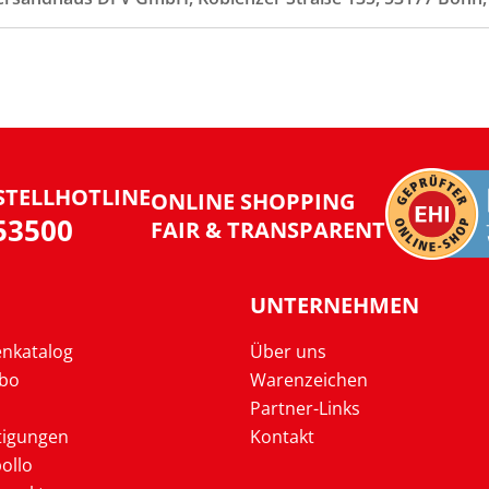
STELLHOTLINE
ONLINE SHOPPING
953500
FAIR & TRANSPARENT
UNTERNEHMEN
enkatalog
Über uns
Abo
Warenzeichen
Partner-Links
tigungen
Kontakt
ollo