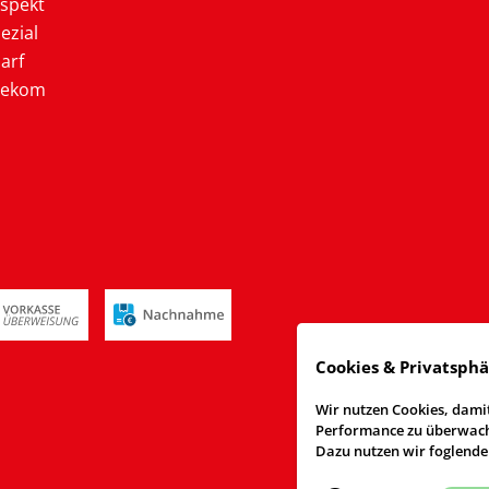
ospekt
ezial
arf
lekom
Cookies & Privatsph
Wir nutzen Cookies, damit
Performance zu überwache
Dazu nutzen wir foglende