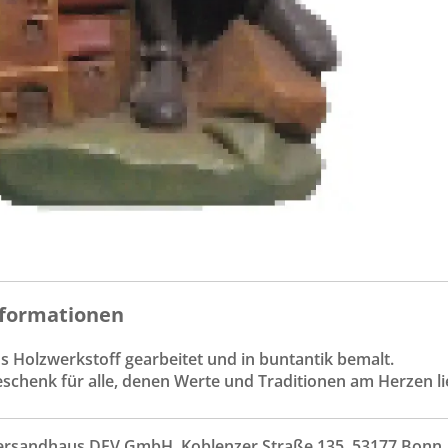
formationen
us Holzwerkstoff gearbeitet und in buntantik bemalt.
eschenk für alle, denen Werte und Traditionen am Herzen li
ersandhaus DFV GmbH, Koblenzer Straße 135, 53177 Bonn