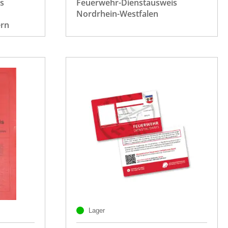
s
Feuerwehr-Dienstausweis
Nordrhein-Westfalen
rn
Lager