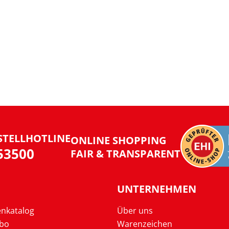
STELLHOTLINE
ONLINE SHOPPING
953500
FAIR & TRANSPARENT
UNTERNEHMEN
enkatalog
Über uns
Abo
Warenzeichen