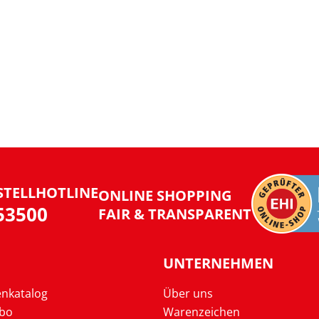
STELLHOTLINE
ONLINE SHOPPING
953500
FAIR & TRANSPARENT
UNTERNEHMEN
enkatalog
Über uns
Abo
Warenzeichen