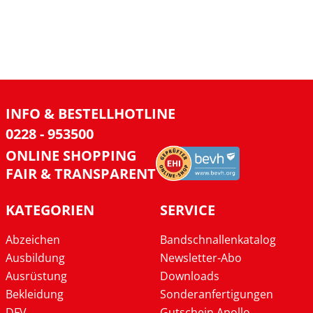
INFO & BESTELLHOTLINE
0228 - 953500
ONLINE SHOPPING
FAIR & TRANSPARENT
KATEGORIEN
SERVICE
Abzeichen
Bandschnallenkatalog
Ausbildung
Newsletter-Abo
Ausrüstung
Downloads
Bekleidung
Sonderanfertigungen
DFV
Gutschein Apollo