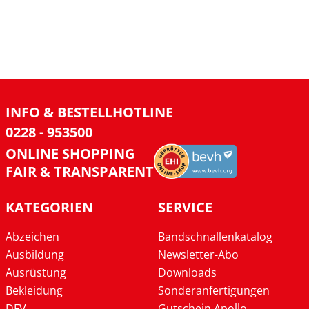
INFO & BESTELLHOTLINE
0228 - 953500
ONLINE SHOPPING
FAIR & TRANSPARENT
KATEGORIEN
SERVICE
Abzeichen
Bandschnallenkatalog
Ausbildung
Newsletter-Abo
Ausrüstung
Downloads
Bekleidung
Sonderanfertigungen
DFV
Gutschein Apollo