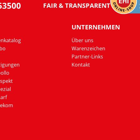
953500
FAIR & TRANSPARENT
UNTERNEHMEN
enkatalog
Über uns
Abo
Warenzeichen
Partner-Links
tigungen
Kontakt
ollo
ospekt
ezial
arf
lekom