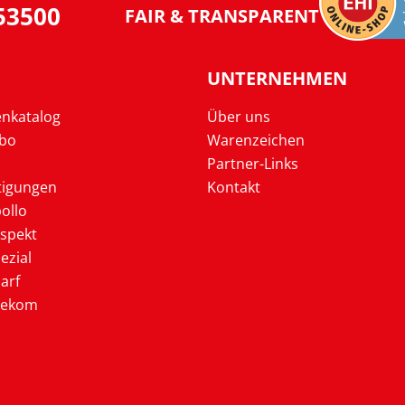
953500
FAIR & TRANSPARENT
UNTERNEHMEN
enkatalog
Über uns
Abo
Warenzeichen
Partner-Links
tigungen
Kontakt
ollo
ospekt
ezial
arf
lekom