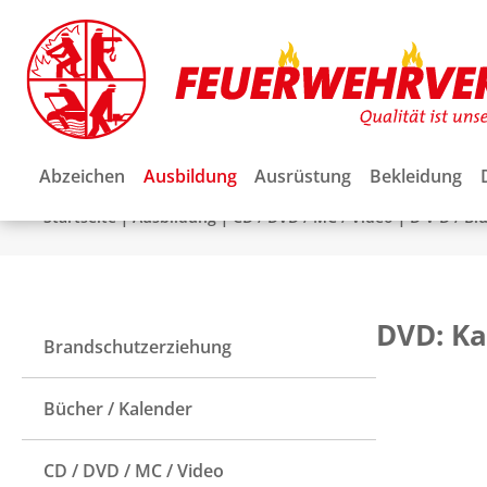
Abzeichen
Ausbildung
Ausrüstung
Bekleidung
|
|
|
Startseite
Ausbildung
CD / DVD / MC / Video
D V D / Bl
DVD: K
Brandschutzerziehung
Bücher / Kalender
CD / DVD / MC / Video