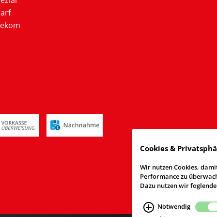
ezial
arf
lekom
Cookies & Privatsph
Wir nutzen Cookies, damit
Performance zu überwache
Dazu nutzen wir foglende
Notwendig