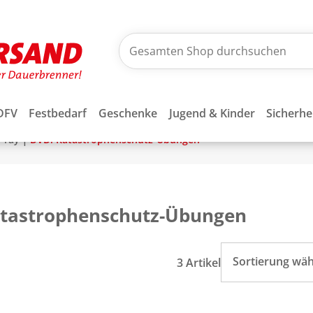
DFV
Festbedarf
Geschenke
Jugend & Kinder
Sicherhe
|
u-ray
DVD: Katastrophenschutz-Übungen
atastrophenschutz-Übungen
Sortierung wä
3 Artikel