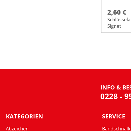
2,60 €
Schlüssela
Signet
INFO & BE
0228 - 
KATEGORIEN
SERVICE
Abzeichen
Bandschnall