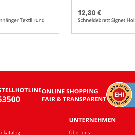
12,80 €
nhänger Textil rund
Schneidebrett Signet Hol
STELLHOTLINE
ONLINE SHOPPING
953500
FAIR & TRANSPARENT
UNTERNEHMEN
enkatalog
Über uns