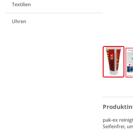
Textilien
Uhren
Produktin
pak-ex reinig
Seifenfrei, u