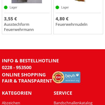
Lager
Lager
3,55 €
4,80 €
Ausstechform
Feuerwehrnudeln
Feuerwehrmann
INFO & BESTELLHOTLINE
0228 - 953500
ONLINE SHOPPING
FAIR & TRANSPARENT
KATEGORIEN
SERVICE
Abzeichen
Bandschnallenkatalog