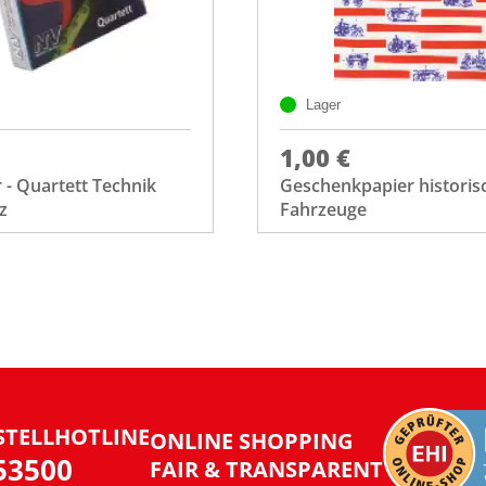
Lager
1,00 €
- Quartett Technik
Geschenkpapier historis
z
Fahrzeuge
STELLHOTLINE
ONLINE SHOPPING
953500
FAIR & TRANSPARENT