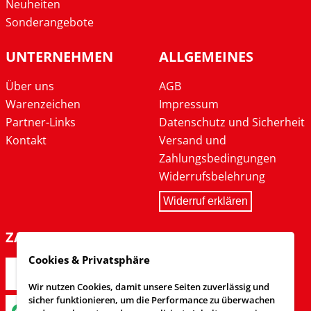
Neuheiten
Sonderangebote
UNTERNEHMEN
ALLGEMEINES
Über uns
AGB
Warenzeichen
Impressum
Partner-Links
Datenschutz und Sicherheit
Kontakt
Versand und
Zahlungsbedingungen
Widerrufsbelehrung
Widerruf erklären
ZAHLARTEN
Cookies & Privatsphäre
Wir nutzen Cookies, damit unsere Seiten zuverlässig und
sicher funktionieren, um die Performance zu überwachen