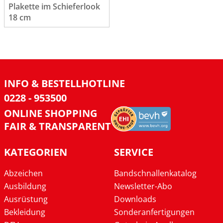
Plakette im Schieferlook
18 cm
INFO & BESTELLHOTLINE
0228 - 953500
ONLINE SHOPPING
FAIR & TRANSPARENT
KATEGORIEN
SERVICE
Abzeichen
Bandschnallenkatalog
Ausbildung
Newsletter-Abo
Ausrüstung
Downloads
Bekleidung
Sonderanfertigungen