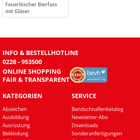
Feuerlöscher Bierfass
mit Gläser
INFO & BESTELLHOTLINE
0228 - 953500
ONLINE SHOPPING
FAIR & TRANSPARENT
KATEGORIEN
SERVICE
Abzeichen
Bandschnallenkatalog
Ausbildung
Newsletter-Abo
Ausrüstung
Downloads
Bekleidung
Sonderanfertigungen