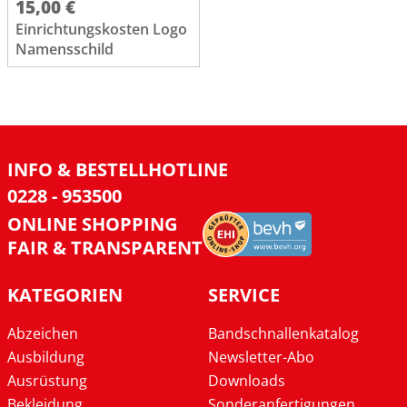
15,00 €
Einrichtungskosten Logo
Namensschild
INFO & BESTELLHOTLINE
0228 - 953500
ONLINE SHOPPING
FAIR & TRANSPARENT
KATEGORIEN
SERVICE
Abzeichen
Bandschnallenkatalog
Ausbildung
Newsletter-Abo
Ausrüstung
Downloads
Bekleidung
Sonderanfertigungen