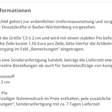
formationen
ild gehört zur ordentlichen Uniformausstattung und sorgt f
für Einsatzkräfte in Baden-Württemberg vorgesehen.
t die Größe 7,5 x 2 cm und wird mit einem stabilen Pin befes
che Zeile kostet 1,50 Euro pro Zeile, bitte hierfür die Art
vorgang im Feld „Bemerkungen“ eingetragen.
 eine Sonderanfertigung handelt, beträgt die Lieferzeit et
inzelne Bestellungen als auch für Sammelaufträge von komp
nststoff
x 2 cm
r
: Pin
inzeiliger Namensdruck im Preis enthalten, jede zusätzliche
ngen“, Sonderanfertigung mit ca. 7 Tagen Lieferzeit