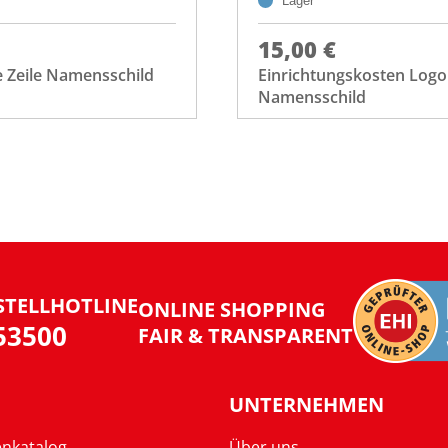
Lager
15,00 €
e Zeile Namensschild
Einrichtungskosten Logo
Namensschild
STELLHOTLINE
ONLINE SHOPPING
953500
FAIR & TRANSPARENT
UNTERNEHMEN
enkatalog
Über uns