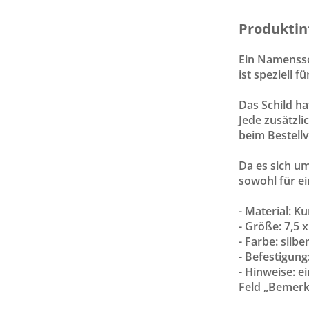
Produktin
Ein Namenssch
ist speziell 
Das Schild ha
Jede zusätzli
beim Bestell
Da es sich um
sowohl für e
- Material: Ku
- Größe: 7,5 
- Farbe: silbe
- Befestigung
- Hinweise: e
Feld „Bemerku