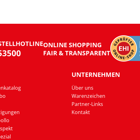
STELLHOTLINE
ONLINE SHOPPING
953500
FAIR & TRANSPARENT
UNTERNEHMEN
enkatalog
Über uns
Abo
Warenzeichen
Partner-Links
tigungen
Kontakt
ollo
ospekt
ezial