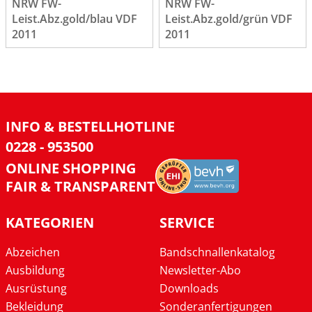
NRW FW-
NRW FW-
Leist.Abz.gold/blau VDF
Leist.Abz.gold/grün VDF
2011
2011
INFO & BESTELLHOTLINE
0228 - 953500
ONLINE SHOPPING
FAIR & TRANSPARENT
KATEGORIEN
SERVICE
Abzeichen
Bandschnallenkatalog
Ausbildung
Newsletter-Abo
Ausrüstung
Downloads
Bekleidung
Sonderanfertigungen