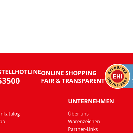
STELLHOTLINE
ONLINE SHOPPING
953500
FAIR & TRANSPARENT
UNTERNEHMEN
enkatalog
Über uns
Abo
Warenzeichen
Partner-Links