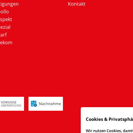
tigungen
Kontakt
ollo
ospekt
ezial
arf
lekom
Cookies & Privatsph
Wir nutzen Cookies, damit