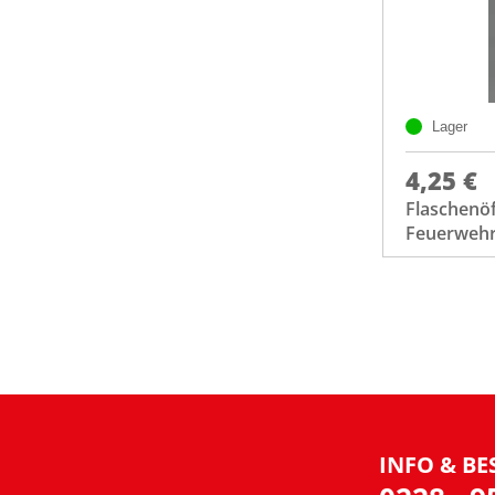
Lager
4,25 €
Flaschenöf
Feuerwehr
INFO & BE