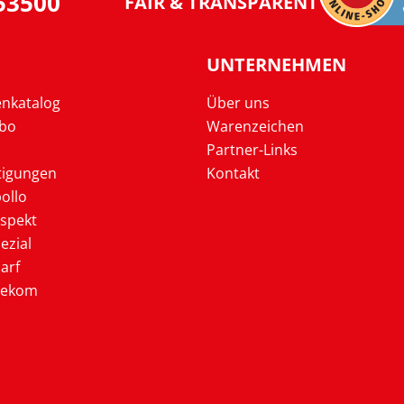
953500
FAIR & TRANSPARENT
UNTERNEHMEN
enkatalog
Über uns
Abo
Warenzeichen
Partner-Links
tigungen
Kontakt
ollo
ospekt
ezial
arf
lekom