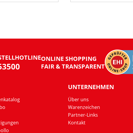
STELLHOTLINE
ONLINE SHOPPING
953500
FAIR & TRANSPARENT
UNTERNEHMEN
enkatalog
Über uns
Abo
Warenzeichen
Partner-Links
tigungen
Kontakt
ollo