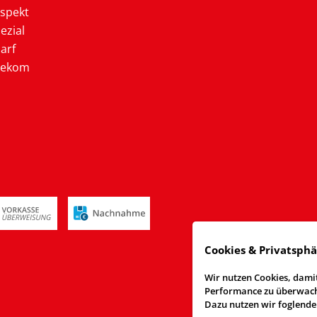
ospekt
ezial
arf
lekom
Cookies & Privatsph
Wir nutzen Cookies, damit
Performance zu überwache
Dazu nutzen wir foglende