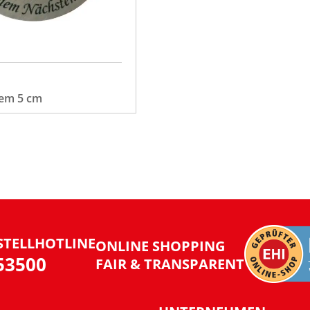
em 5 cm
STELLHOTLINE
ONLINE SHOPPING
953500
FAIR & TRANSPARENT