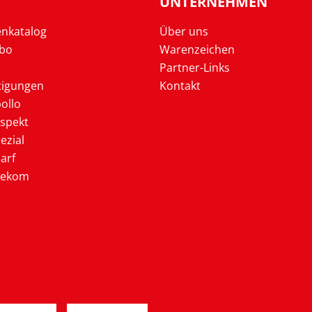
UNTERNEHMEN
enkatalog
Über uns
Abo
Warenzeichen
Partner-Links
tigungen
Kontakt
ollo
ospekt
ezial
arf
lekom