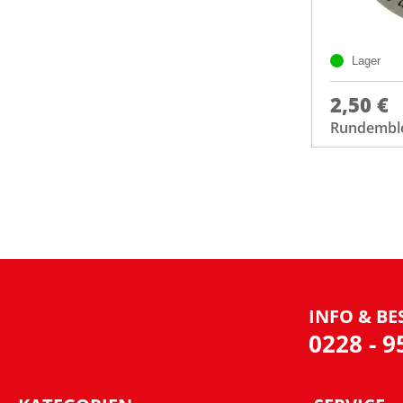
Lager
2,50 €
Rundembl
INFO & BE
0228 - 