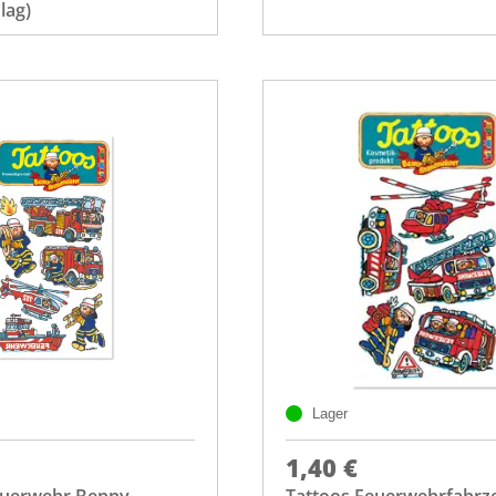
lag)
Lager
1,40 €