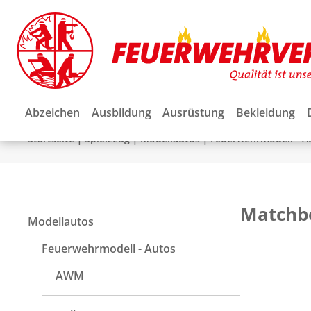
Abzeichen
Ausbildung
Ausrüstung
Bekleidung
|
|
|
Startseite
Spielzeug
Modellautos
Feuerwehrmodell - A
Matchb
Modellautos
Feuerwehrmodell - Autos
AWM