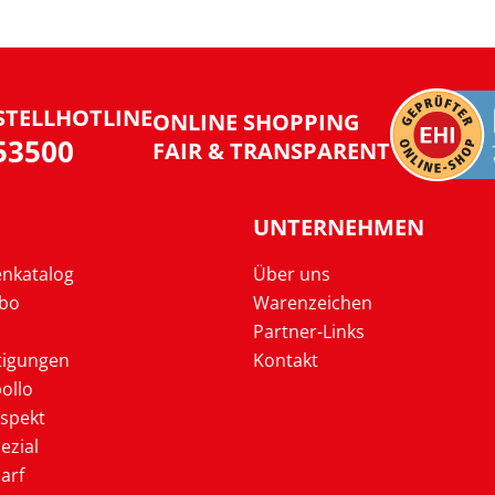
STELLHOTLINE
ONLINE SHOPPING
953500
FAIR & TRANSPARENT
UNTERNEHMEN
enkatalog
Über uns
Abo
Warenzeichen
Partner-Links
tigungen
Kontakt
ollo
ospekt
ezial
arf