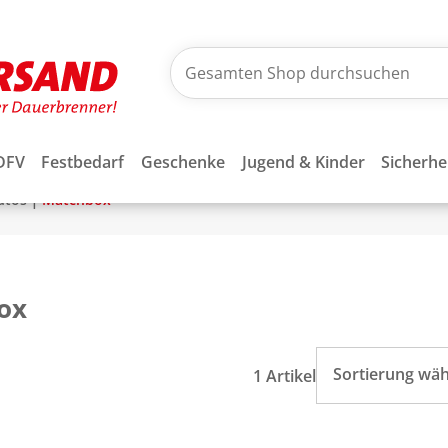
DFV
Festbedarf
Geschenke
Jugend & Kinder
Sicherhe
|
utos
Matchbox
ox
Sortierung wä
1 Artikel