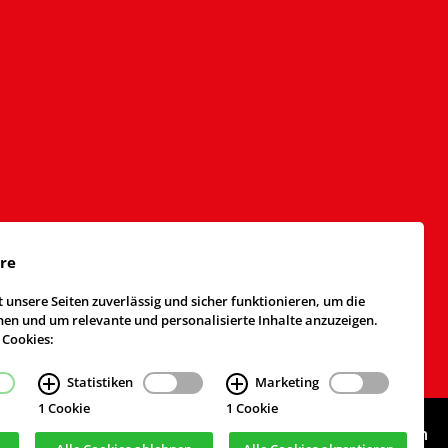
äre
 unsere Seiten zuverlässig und sicher funktionieren, um die
n und um relevante und personalisierte Inhalte anzuzeigen.
 Cookies:
Statistiken
Marketing
1 Cookie
1 Cookie
Webdesign & Realisierung
cekom GmbH
, Köln